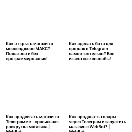
Как открыть магазин в
Как сделать бота для
мессенджере МАКС?
продаж в Telegram
Пошагово и без
самостоятельно? Все
программирования!
известные способы!
Как продвигать магазин в
Как продавать товары
Телеграмме - правильная
через Телеграм и запустить
раскрутка магазина |
магазин с WebBot? |
WebBot
WebBot