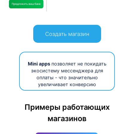
Создать магазин
Mini apps
позволяет не покидать
экосистему мессенджера для
оплаты - что значительно
увеличивает конверсию
Примеры работающих
магазинов