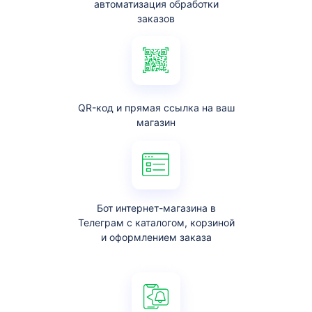
автоматизация обработки
заказов
QR-код и прямая ссылка на ваш
магазин
Бот интернет-магазина в
Телеграм с каталогом, корзиной
и оформлением заказа