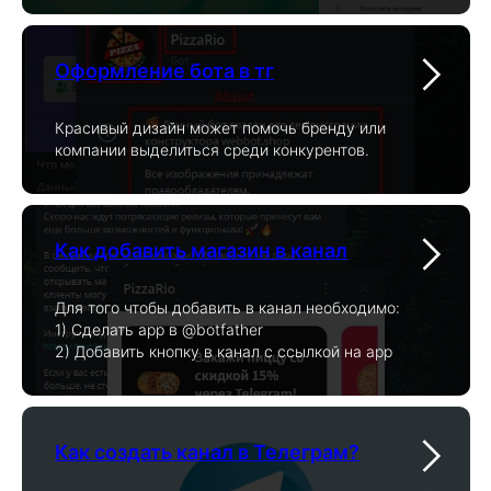
Оформление бота в тг
Красивый дизайн может помочь бренду или
компании выделиться среди конкурентов.
Как добавить магазин в канал
Для того чтобы добавить в канал необходимо:
1) Сделать app в @botfather
2) Добавить кнопку в канал с ссылкой на app
Как создать канал в Телеграм?