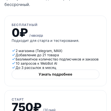
бессрочный.
БЕСПЛАТНЫЙ
0₽
/ навсегда
Подходит для старта и тестирования.
2 магазина (Telegram, MAX)
Добавление до 21 товара
Безлимитное количество подписчиков и заказов
10 запросов к WebBot AI
До 3 рассылок в месяц
Узнать подробнее
СТАРТ
750₽
/ 30 дней