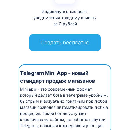
Индивидуальные push-
уведомления каждому клиенту
за 0 рублей
Создать бесплатно
Telegram Mini App - новый
стандарт продаж магазинов
Mini app - это современный формат,
который делает бота в телеграме удобным,
быстрым и визуально понятным под любой
магазин позволяя автоматизировать любые
процессы. Такой бот не уступает
классическим сайтам, но работает внутри
Telegram, повышая конверсию и упрощая