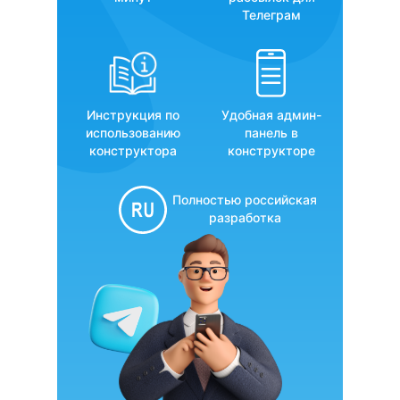
Телеграм
Инструкция по
Удобная админ-
использованию
панель в
конструктора
конструкторе
Полностью российская
разработка