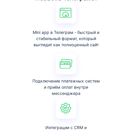
Mini app в Телеграм - быстрый и
стабильный формат, который
выглядит как полноценный сайт
Подключение платежных систем
и приём оплат внутри
мессенджера
Интеграции с CRM и