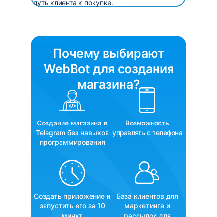
путь клиента к покупке.
Почему выбирают
WebBot для создания
магазина?
Создание магазина в
Возможность
Telegram без навыков
управлять с телефона
программирования
Создать приложение и
База клиентов для
запустить его за 10
маркетинга и
минут
рассылок для