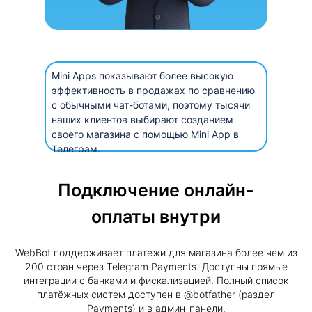
Mini Apps показывают более высокую
эффективность в продажах по сравнению
с обычными чат-ботами, поэтому тысячи
наших клиентов выбирают созданием
своего магазина с помощью Mini App в
Телеграм.
Подключение онлайн-
оплаты внутри
Telegram
WebBot поддерживает платежи для магазина более чем из
200 стран через Telegram Payments. Доступны прямые
интеграции с банками и фискализацией. Полный список
платёжных систем доступен в @botfather (раздел
Payments) и в админ-панели.