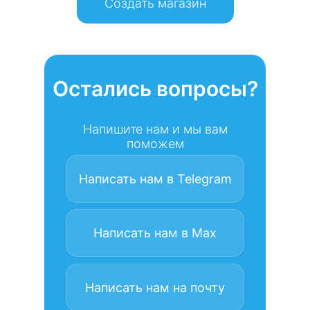
Создать магазин
Остались вопросы?
Напишите нам и мы вам
поможем
Написать нам в Telegram
Написать нам в Max
Написать нам на почту