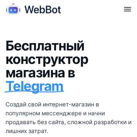
Бесплатный
конструктор
магазина в
Telegram
Создай свой интернет-магазин в
популярном мессенджере и начни
продавать без сайта, сложной разработки и
лишних затрат.