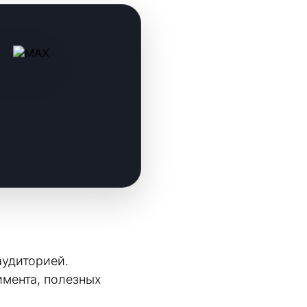
аудиторией.
имента, полезных