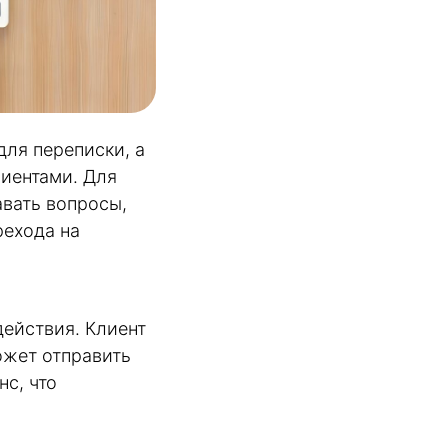
ля переписки, а
иентами. Для
авать вопросы,
рехода на
действия. Клиент
ожет отправить
нс, что