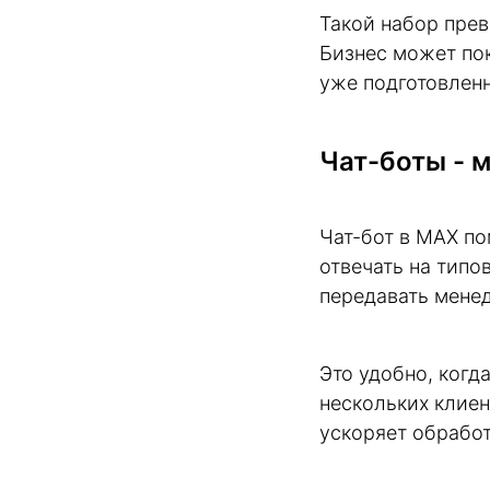
Такой набор пре
Бизнес может пок
уже подготовленн
Чат-боты - 
Чат-бот в MAX по
отвечать на типо
передавать мене
Это удобно, когд
нескольких клиен
ускоряет обрабо