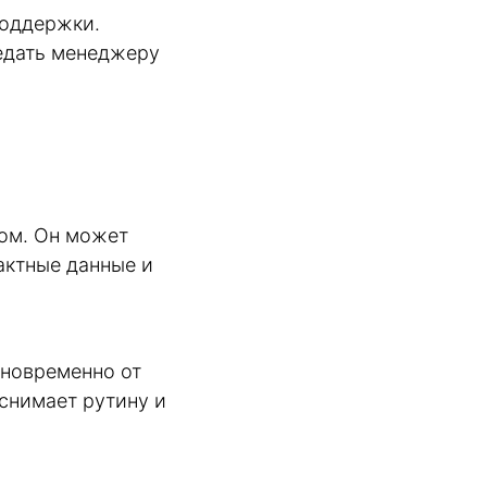
поддержки.
редать менеджеру
том. Он может
тактные данные и
дновременно от
 снимает рутину и