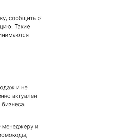
ку, сообщить о
ацию. Такие
ринимаются
родаж и не
енно актуален
 бизнеса.
ие менеджеру и
промокоды,