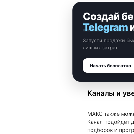
Создай бе
Telegram
Запусти продажи быс
лишних затрат.
Начать бесплатно
Каналы и ув
MАКС также можн
Канал подойдет д
подборок и прогр